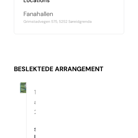
Locations
Fanahallen
Grimstadvegen 575, 5252 Søreidgrenda
BESLEKTEDE ARRANGEMENT
10.
august
2026
Spennende
Innetrening