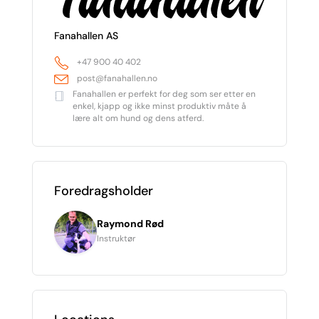
Fanahallen AS
+47 900 40 402
post@fanahallen.no
Fanahallen er perfekt for deg som ser etter en
enkel, kjapp og ikke minst produktiv måte å
lære alt om hund og dens atferd.
Foredragsholder
Raymond Rød
Instruktør