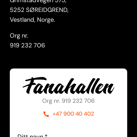
Grimstadvegen 575,
5252 SØREIDGREND,
Vestland, Norge.
Org nr.
919 232 706
Org nr. 919 232 706
+47 900 40 402
Ditt navn
*