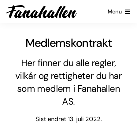
Skip
Menu
to
content
Tjenester
Medlemskontrakt
Arrangementer
Her finner du alle regler,
Kalender
vilkår og rettigheter du har
Kontakt oss
som medlem i Fanahallen
AS.
Min Side
Sist endret 13. juli 2022.