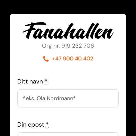
Org nr. 919 232 706
+47 900 40 402
Ditt navn
*
Din epost
*