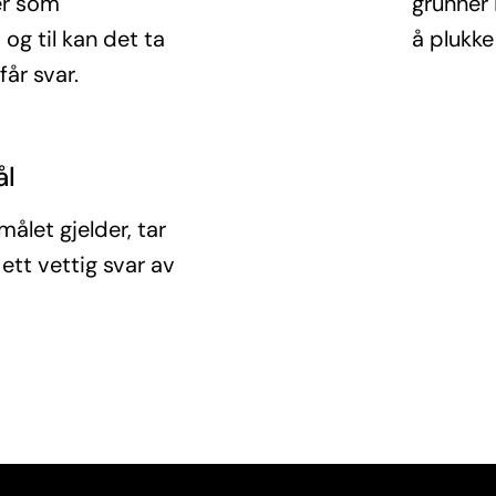
er som
grunner 
og til kan det ta
å plukke
får svar.
ål
ålet gjelder, tar
 ett vettig svar av