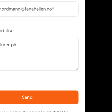
ndelse
Send