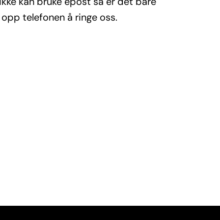
ikke kan bruke epost så er det bare
 opp telefonen å ringe oss.