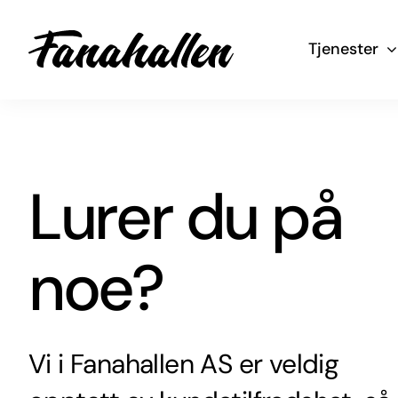
Skip
to
Tjenester
content
Lurer du på
noe?
Vi i Fanahallen AS er veldig