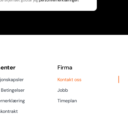
de skjemaet godtar jeg
personvernerklæringen
.
enter
Firma
jonskapsler
Kontakt oss
 Betingelser
Jobb
rnerklæring
Timeplan
kontrakt