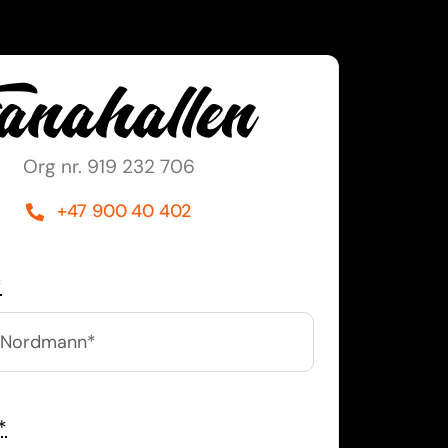
Org nr. 919 232 706
+47 900 40 402
*
*