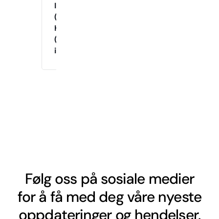
Instruktør
(Tirsdag
Kveld)
(Drop-
in)
Følg oss på sosiale medier
for å få med deg våre nyeste
oppdateringer og hendelser.