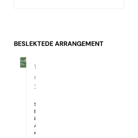
BESLEKTEDE ARRANGEMENT
10.
august
2026
Spennende
Innetrening
i
Agility
med