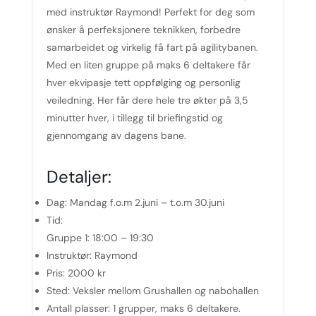
med instruktør Raymond! Perfekt for deg som
ønsker å perfeksjonere teknikken, forbedre
samarbeidet og virkelig få fart på agilitybanen.
Med en liten gruppe på maks 6 deltakere får
hver ekvipasje tett oppfølging og personlig
veiledning. Her får dere hele tre økter på 3,5
minutter hver, i tillegg til briefingstid og
gjennomgang av dagens bane.
Detaljer:
Dag:
Mandag f.o.m 2.juni – t.o.m 30.juni
Tid:
Gruppe 1: 18:00 – 19:30
Instruktør:
Raymond
Pris:
2000 kr
Sted:
Veksler mellom Grushallen og nabohallen
Antall plasser:
1 grupper, maks 6 deltakere.