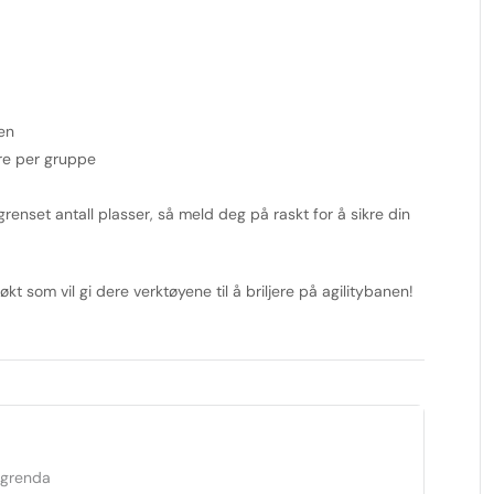
en
re per gruppe
renset antall plasser, så meld deg på raskt for å sikre din
t som vil gi dere verktøyene til å briljere på agilitybanen!
dgrenda