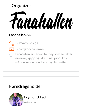
Organizer
Fanahallen AS
+47 900 40 402
post@fanahallen.no
Fanahallen er perfekt for deg som ser etter
en enkel, kjapp og ikke minst produktiv
måte å lære alt om hund og dens atferd.
Foredragsholder
Raymond Rød
Instruktør