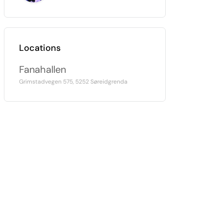
Locations
Fanahallen
Grimstadvegen 575, 5252 Søreidgrenda