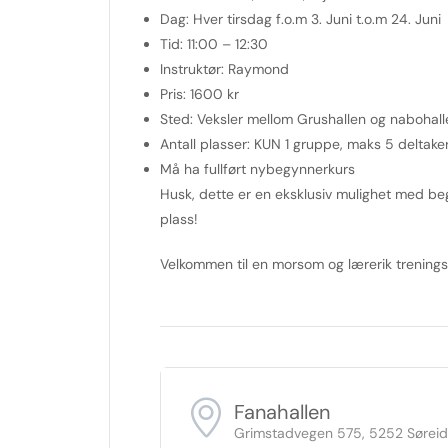
Dag:
Hver tirsdag f.o.m 3. Juni t.o.m 24. Juni
Tid:
11:00 – 12:30
Instruktør:
Raymond
Pris:
1600 kr
Sted:
Veksler mellom Grushallen og nabohall
Antall plasser:
KUN 1 gruppe, maks 5 deltake
Må ha fullført nybegynnerkurs
Husk, dette er en eksklusiv mulighet med beg
plass!
Velkommen til en morsom og lærerik treningsøk
Fanahallen
Grimstadvegen 575, 5252 Sørei