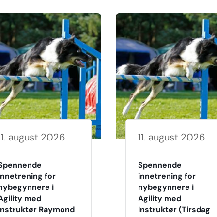
11. august 2026
11. august 2026
Spennende
Spennende
innetrening for
innetrening for
nybegynnere i
nybegynnere i
Agility med
Agility med
Instruktør Raymond
Instruktør (Tirsdag