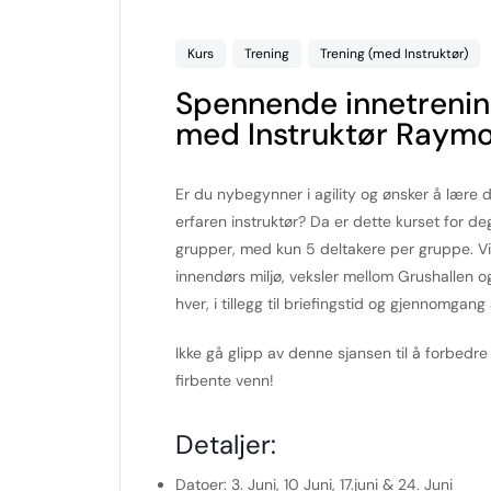
Kurs
Trening
Trening (med Instruktør)
Spennende innetrening
med Instruktør Raymo
Er du nybegynner i agility og ønsker å lære
erfaren instruktør? Da er dette kurset for d
grupper, med kun 5 deltakere per gruppe. Vi g
innendørs miljø, veksler mellom Grushallen o
hver, i tillegg til briefingstid og gjennomgan
Ikke gå glipp av denne sjansen til å forbedr
firbente venn!
Detaljer:
Datoer:
3. Juni, 10 Juni, 17.juni & 24. Juni