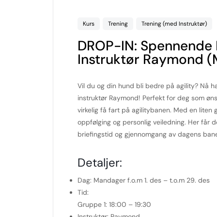
Kurs
Trening
Trening (med Instruktør)
DROP-IN: Spennende In
Instruktør Raymond 
Vil du og din hund bli bedre på agility? Nå h
instruktør Raymond! Perfekt for deg som øns
virkelig få fart på agilitybanen. Med en lite
oppfølging og personlig veiledning. Her får der
briefingstid og gjennomgang av dagens ban
Detaljer:
Dag:
Mandager f.o.m 1. des – t.o.m 29. des
Tid:
Gruppe 1: 18:00 – 19:30
Instruktør:
Raymond