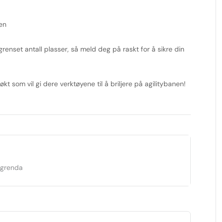
en
renset antall plasser, så meld deg på raskt for å sikre din
t som vil gi dere verktøyene til å briljere på agilitybanen!
dgrenda