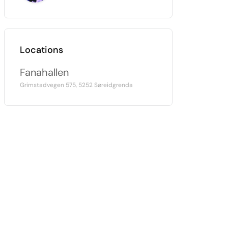
Locations
Fanahallen
Grimstadvegen 575, 5252 Søreidgrenda