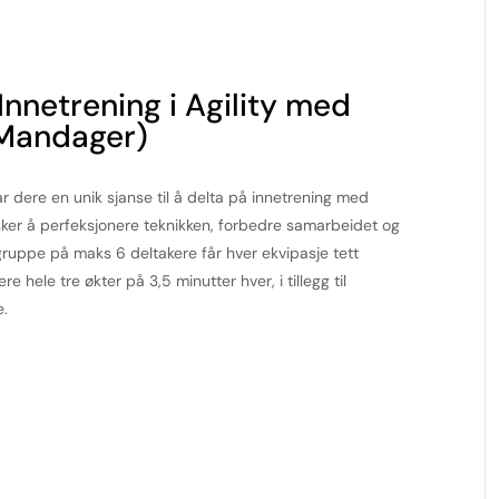
netrening i Agility med
(Mandager)
ar dere en unik sjanse til å delta på innetrening med
ker å perfeksjonere teknikken, forbedre samarbeidet og
n gruppe på maks 6 deltakere får hver ekvipasje tett
e hele tre økter på 3,5 minutter hver, i tillegg til
e.