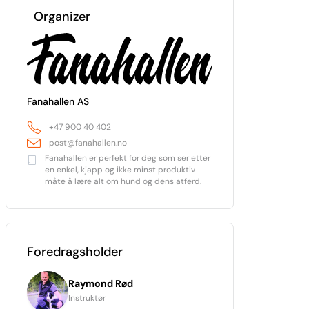
Organizer
Fanahallen AS
+47 900 40 402
post@fanahallen.no
Fanahallen er perfekt for deg som ser etter
en enkel, kjapp og ikke minst produktiv
måte å lære alt om hund og dens atferd.
Foredragsholder
Raymond Rød
Instruktør