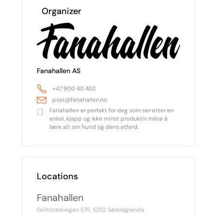
Organizer
Fanahallen AS
+47 900 40 402
post@fanahallen.no
Fanahallen er perfekt for deg som ser etter en
enkel, kjapp og ikke minst produktiv måte å
lære alt om hund og dens atferd.
Locations
Fanahallen
Grimstadvegen 575, 5252 Søreidgrenda