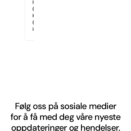
Instruktør
(Tirsdag
Kveld)
(Drop-
in)
Følg oss på sosiale medier
for å få med deg våre nyeste
oppdateringer og hendelser.