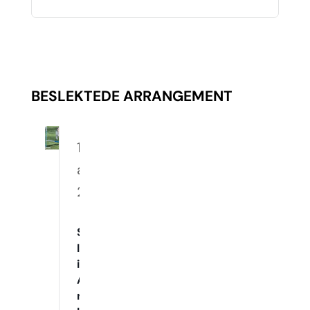
BESLEKTEDE ARRANGEMENT
10.
august
2026
Spennende
Innetrening
i
Agility
med