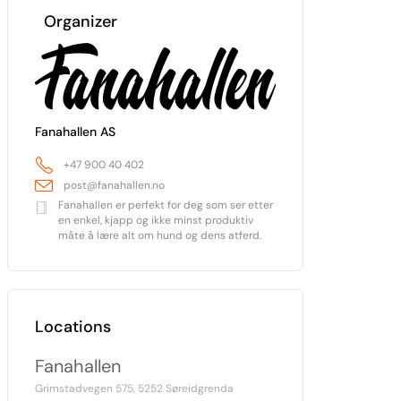
Organizer
Fanahallen AS
+47 900 40 402
post@fanahallen.no
Fanahallen er perfekt for deg som ser etter
en enkel, kjapp og ikke minst produktiv
måte å lære alt om hund og dens atferd.
Locations
Fanahallen
Grimstadvegen 575, 5252 Søreidgrenda