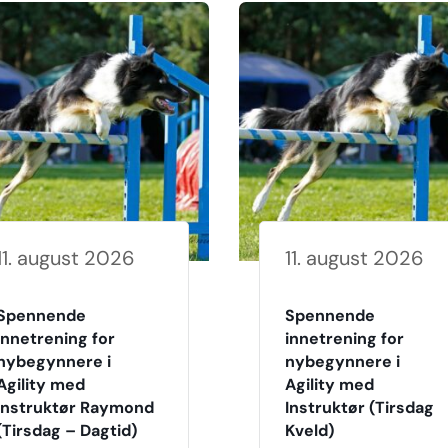
11. august 2026
11. august 2026
Spennende
Spennende
innetrening for
innetrening for
nybegynnere i
nybegynnere i
Agility med
Agility med
Instruktør Raymond
Instruktør (Tirsdag
(Tirsdag – Dagtid)
Kveld)