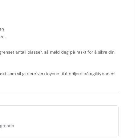
en
re.
renset antall plasser, så meld deg på raskt for å sikre din
t som vil gi dere verktøyene til å briljere på agilitybanen!
dgrenda