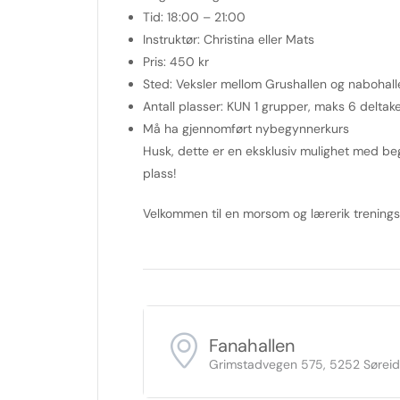
Tid:
18:00 – 21:00
Instruktør:
Christina eller Mats
Pris:
450 kr
Sted:
Veksler mellom Grushallen og nabohall
Antall plasser:
KUN 1 grupper, maks 6 deltake
Må ha gjennomført nybegynnerkurs
Husk, dette er en eksklusiv mulighet med beg
plass!
Velkommen til en morsom og lærerik treningsøk
Fanahallen
Grimstadvegen 575, 5252 Sørei