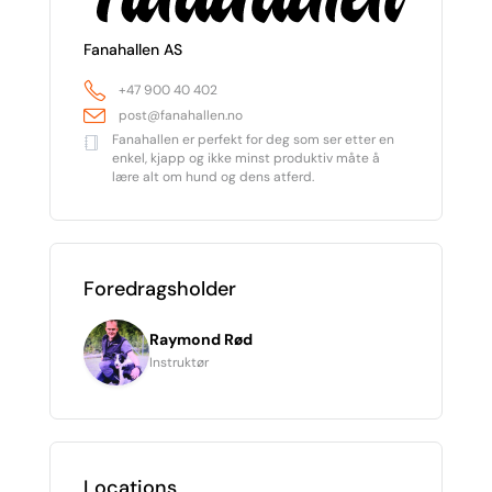
Fanahallen AS
+47 900 40 402
post@fanahallen.no
Fanahallen er perfekt for deg som ser etter en
enkel, kjapp og ikke minst produktiv måte å
lære alt om hund og dens atferd.
Foredragsholder
Raymond Rød
Instruktør
Locations