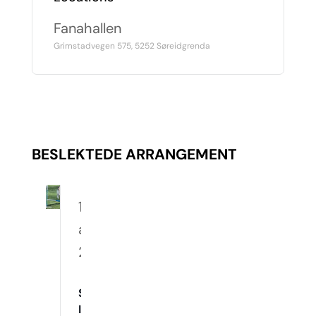
Fanahallen
Grimstadvegen 575, 5252 Søreidgrenda
BESLEKTEDE ARRANGEMENT
17.
august
2026
Spennende
Innetrening