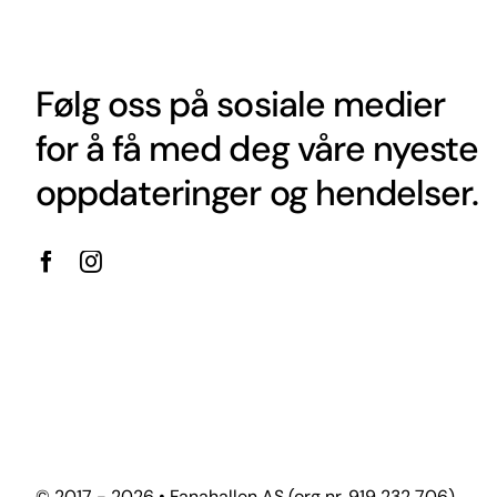
Følg oss på sosiale medier
for å få med deg våre nyeste
oppdateringer og hendelser.
© 2017 - 2026 • Fanahallen AS (org nr. 919 232 706)