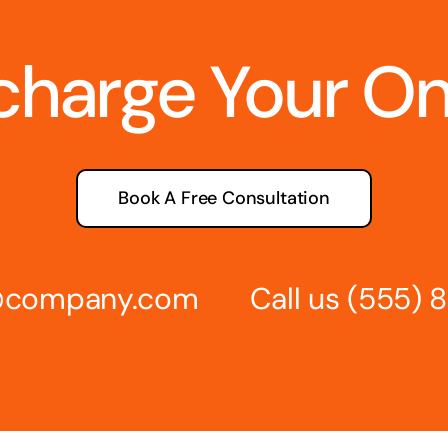
charge Your O
Book A Free Consultation
s@company.com
Call us
(555) 