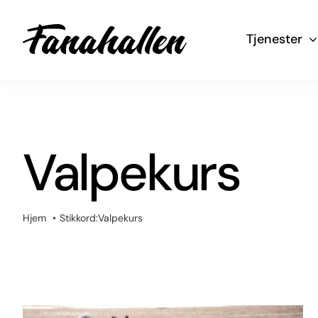
Skip
to
Tjenester
content
Valpekurs
Hjem
Stikkord:
Valpekurs