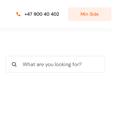
Min Side
+47 900 40 402
Søk
etter: