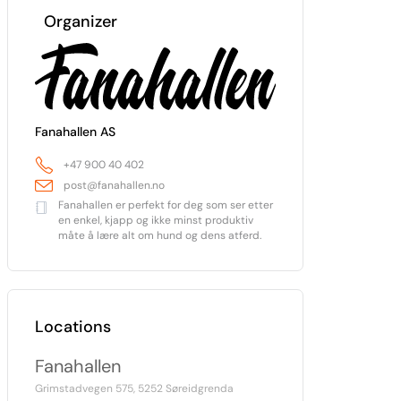
Organizer
Fanahallen AS
+47 900 40 402
post@fanahallen.no
Fanahallen er perfekt for deg som ser etter
en enkel, kjapp og ikke minst produktiv
måte å lære alt om hund og dens atferd.
Locations
Fanahallen
Grimstadvegen 575, 5252 Søreidgrenda