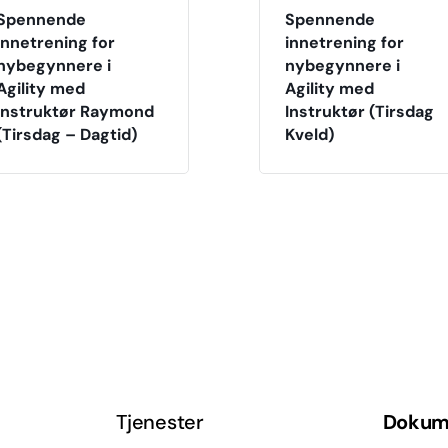
Spennende
Spennende
innetrening for
innetrening for
nybegynnere i
nybegynnere i
Agility med
Agility med
Instruktør Raymond
Instruktør (Tirsdag
(Tirsdag – Dagtid)
Kveld)
Tjenester
Dokum