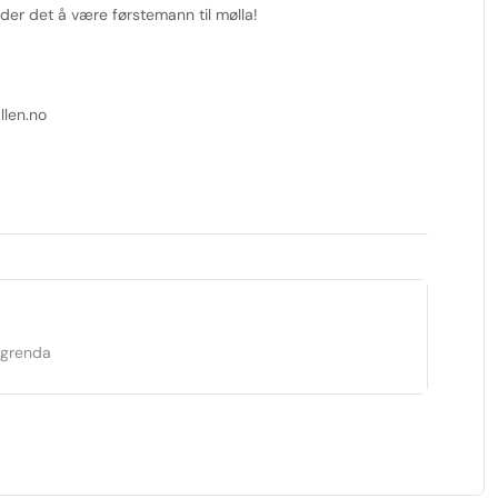
der det å være førstemann til mølla!
llen.no
dgrenda