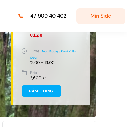
Min Side
+47 900 40 402
Date
10. april 2022
Utløpt!
Time
Teori Fredags Kveld Kl.18-
1930!
12:00 - 16:00
Pris
2,600 kr
PÅMELDING