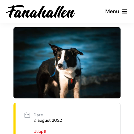
Skip
Menu
to
content
Tjenester
Arrangementer
Kalender
Kontakt oss
Min Side
Date
7. august 2022
Utløpt!