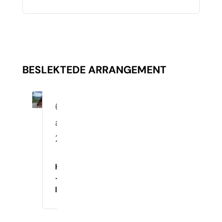
BESLEKTEDE ARRANGEMENT
6.
august
2026
Hverdagslydighet
–
Innetrening