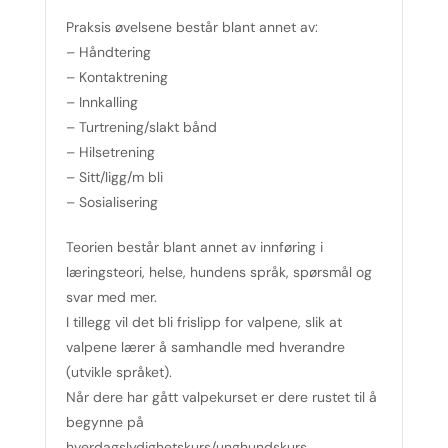
Praksis øvelsene består blant annet av:
– Håndtering
– Kontaktrening
– Innkalling
– Turtrening/slakt bånd
– Hilsetrening
– Sitt/ligg/m bli
– Sosialisering
Teorien består blant annet av innføring i
læringsteori, helse, hundens språk, spørsmål og
svar med mer.
I tillegg vil det bli frislipp for valpene, slik at
valpene lærer å samhandle med hverandre
(utvikle språket).
Når dere har gått valpekurset er dere rustet til å
begynne på
hverdagslydighetskurs/unghundskurs.