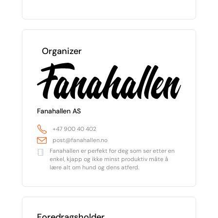
Organizer
Fanahallen AS
+47 900 40 402
post@fanahallen.no
Fanahallen er perfekt for deg som ser etter en
enkel, kjapp og ikke minst produktiv måte å
lære alt om hund og dens atferd.
Foredragsholder