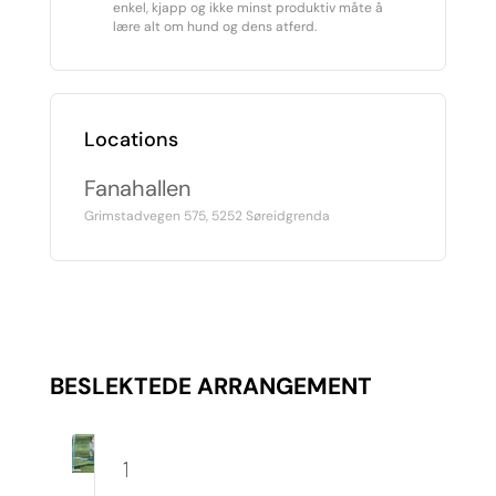
enkel, kjapp og ikke minst produktiv måte å
lære alt om hund og dens atferd.
Locations
Fanahallen
Grimstadvegen 575, 5252 Søreidgrenda
BESLEKTEDE ARRANGEMENT
10.