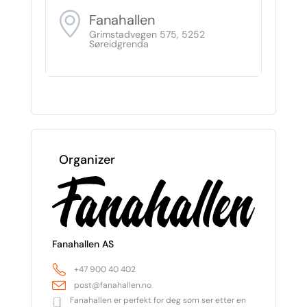
Fanahallen
Grimstadvegen 575, 5252
Søreidgrenda
Organizer
Fanahallen AS
+47 900 40 402
post@fanahallen.no
Fanahallen er perfekt for deg som ser etter en