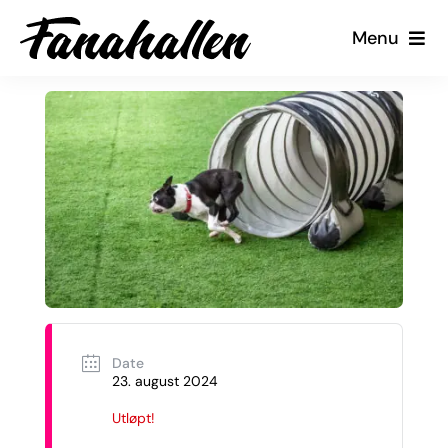
Skip
Menu
to
content
Tjenester
Arrangementer
Kalender
Kontakt oss
Min Side
Date
23. august 2024
Utløpt!