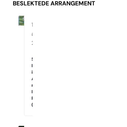
BESLEKTEDE ARRANGEMENT
10.
august
2026
Spennende
Innetrening
i
Agility
med
Instruktør
Raymond
(Mandager)