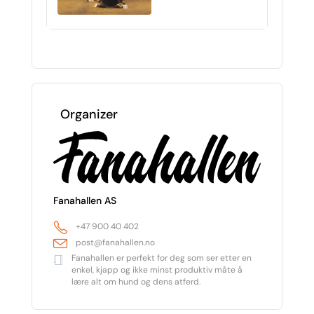
Organizer
Fanahallen AS
+47 900 40 402
post@fanahallen.no
Fanahallen er perfekt for deg som ser etter en
enkel, kjapp og ikke minst produktiv måte å
lære alt om hund og dens atferd.