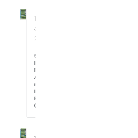
12.
august
2026
Spennende
Innetrening
i
Agility
med
Instruktør
Raymond
(Onsdager)