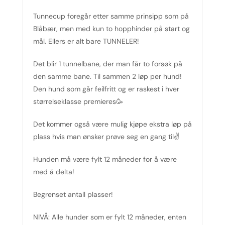
Tunnecup foregår etter samme prinsipp som på
Blåbær, men med kun to hopphinder på start og
mål. Ellers er alt bare TUNNELER!
Det blir 1 tunnelbane, der man får to forsøk på
den samme bane. Til sammen 2 løp per hund!
Den hund som går feilfritt og er raskest i hver
størrelseklasse premieres🥳
Det kommer også være mulig kjøpe ekstra løp på
plass hvis man ønsker prøve seg en gang til✌️
Hunden må være fylt 12 måneder for å være
med å delta!
Begrenset antall plasser!
NIVÅ: Alle hunder som er fylt 12 måneder, enten