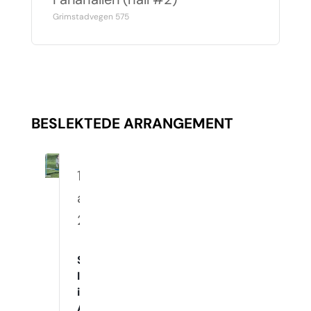
Grimstadvegen 575
BESLEKTEDE ARRANGEMENT
10.
august
2026
Spennende
Innetrening
i
Agility