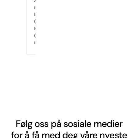
Agility
med
Instruktør
(Tirsdag
Kveld)
(Drop-
in)
Følg oss på sosiale medier
for å få med deg våre nyeste