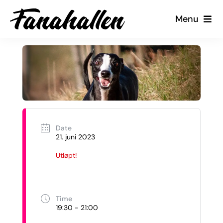
Skip
Menu
to
content
Tjenester
Arrangementer
Kalender
Date
Kontakt oss
21. juni 2023
Utløpt!
Min Side
Time
19:30 - 21:00