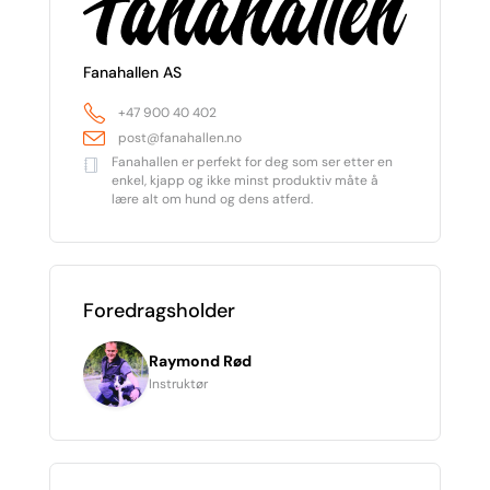
Fanahallen AS
+47 900 40 402
post@fanahallen.no
Fanahallen er perfekt for deg som ser etter en
enkel, kjapp og ikke minst produktiv måte å
lære alt om hund og dens atferd.
Foredragsholder
Raymond Rød
Instruktør