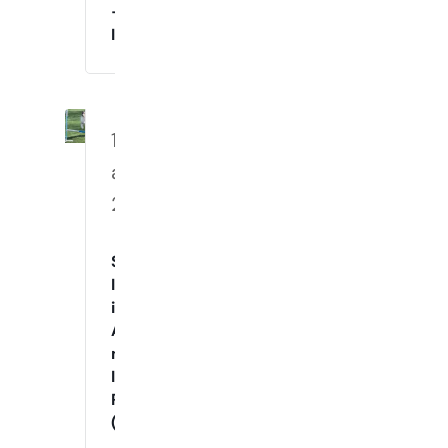
–
Innetrening
10.
august
2026
Spennende
Innetrening
i
Agility
med
Instruktør
Raymond
(Mandager)