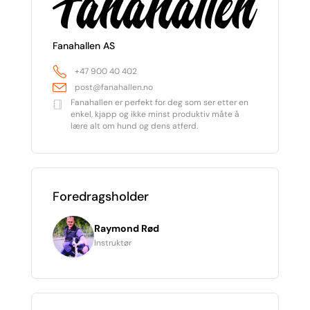
Fanahallen AS
+47 900 40 402
post@fanahallen.no
Fanahallen er perfekt for deg som ser etter en
enkel, kjapp og ikke minst produktiv måte å
lære alt om hund og dens atferd.
Foredragsholder
Raymond Rød
Instruktør