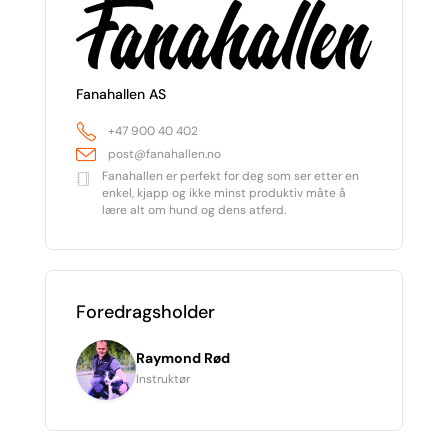
Fanahallen AS
+47 900 40 402
post@fanahallen.no
Fanahallen er perfekt for deg som ser etter en
enkel, kjapp og ikke minst produktiv måte å
lære alt om hund og dens atferd.
Foredragsholder
Raymond Rød
Instruktør