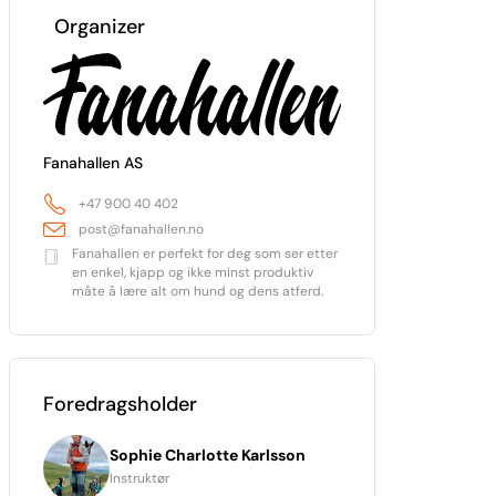
Organizer
Fanahallen AS
+47 900 40 402
post@fanahallen.no
Fanahallen er perfekt for deg som ser etter
en enkel, kjapp og ikke minst produktiv
måte å lære alt om hund og dens atferd.
Foredragsholder
Sophie Charlotte Karlsson
Instruktør