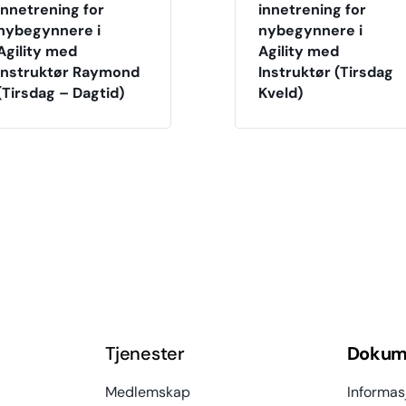
innetrening for
innetrening for
nybegynnere i
nybegynnere i
Agility med
Agility med
Instruktør Raymond
Instruktør (Tirsdag
(Tirsdag – Dagtid)
Kveld)
Tjenester
Dokum
Medlemskap
Informas