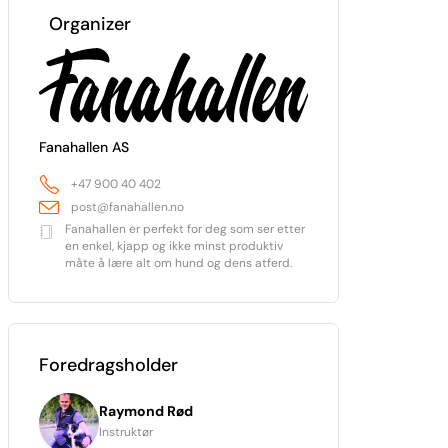
Organizer
Fanahallen AS
+47 900 40 402
post@fanahallen.no
Fanahallen er perfekt for deg som ser etter
en enkel, kjapp og ikke minst produktiv
måte å lære alt om hund og dens atferd.
Foredragsholder
Raymond Rød
Instruktør