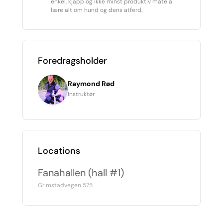
enkel, kjapp og ikke minst produktiv måte å
lære alt om hund og dens atferd.
Foredragsholder
Raymond Rød
Instruktør
Locations
Fanahallen (hall #1)
Grimstadvegen 575