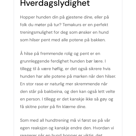
Hverdagslydighet
Hopper hunden din på gjestene dine, eller på
folk du møter på tur? Temakurs er en perfekt
treningsmulighet for deg som ønsker en hund
som hilser pent med alle potene på bakken.
Å hilse på fremmende rolig og pent er en
grunnleggende ferdighet hunden bør lære. I
tillegg til å være høflig, er det også sikrere hvis
hunden har alle potene på marken når den hilser.
En stor rase er naturlig mer skremmende når
den står på bakbeina, og den kan også lett velte
en person. I tillegg er det kanskje ikke så gøy og
få skitne poter på fin klærne dine.
Som med all hundtrening må vi først se på vår
egen reaksjon og kanskje endre den. Hvordan vi
reagerer når en hund hopper er viktig, det