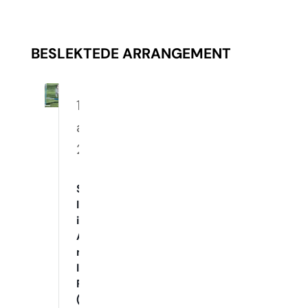
BESLEKTEDE ARRANGEMENT
10.
august
2026
Spennende
Innetrening
i
Agility
med
Instruktør
Raymond
(Mandager)