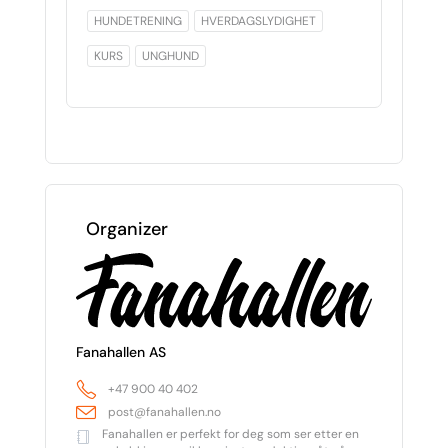
HUNDETRENING
HVERDAGSLYDIGHET
KURS
UNGHUND
Organizer
Fanahallen AS
+47 900 40 402
post@fanahallen.no
Fanahallen er perfekt for deg som ser etter en