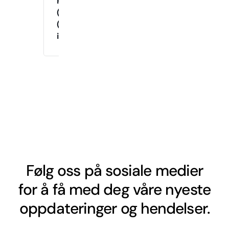
Raymond
(Onsdager)
(Drop-
in)
Følg oss på sosiale medier
for å få med deg våre nyeste
oppdateringer og hendelser.