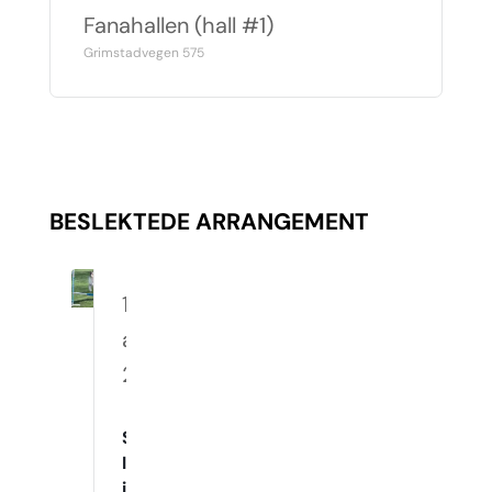
Fanahallen (hall #1)
Grimstadvegen 575
BESLEKTEDE ARRANGEMENT
10.
august
2026
Spennende
Innetrening
i