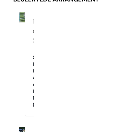
10.
august
2026
Spennende
Innetrening
i
Agility
med
Instruktør
Raymond
(Mandager)