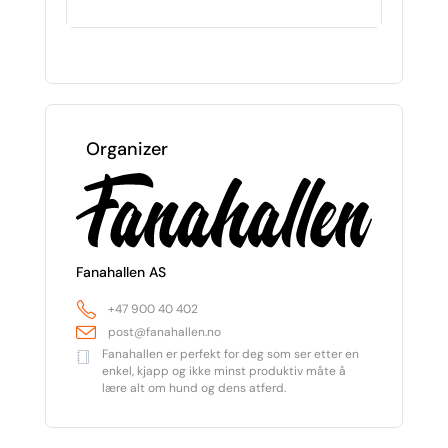
Organizer
Fanahallen AS
+47 900 40 402
post@fanahallen.no
Fanahallen er perfekt for deg som ser etter en
enkel, kjapp og ikke minst produktiv måte å
lære alt om hund og dens atferd.