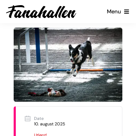
Skip
Menu
to
content
Tjenester
Arrangementer
Kalender
Kontakt oss
Min Side
Date
10. august 2025
Utløpt!