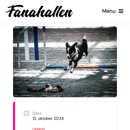
Skip
Menu
to
content
Tjenester
Arrangementer
Kalender
Kontakt oss
Min Side
Date
13. oktober 2024
Utløpt!