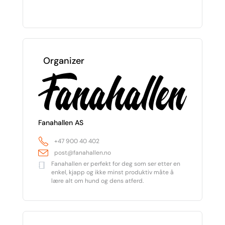
Organizer
Fanahallen AS
+47 900 40 402
post@fanahallen.no
Fanahallen er perfekt for deg som ser etter en
enkel, kjapp og ikke minst produktiv måte å
lære alt om hund og dens atferd.