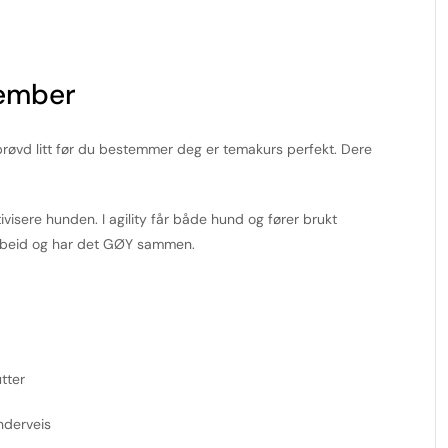
vember
å prøvd litt før du bestemmer deg er temakurs perfekt. Dere
ktivisere hunden. I agility får både hund og fører brukt
rbeid og har det GØY sammen.
tter
underveis