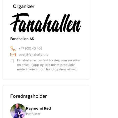
Organizer
Fanahallen AS
+47 900 40 402
post@fanahallen.no
Fanahallen er perfekt for deg som ser etter
en enkel, kjapp og ikke minst produktiv
måte å lære alt om hund og dens atferd.
Foredragsholder
Raymond Rød
Instruktør