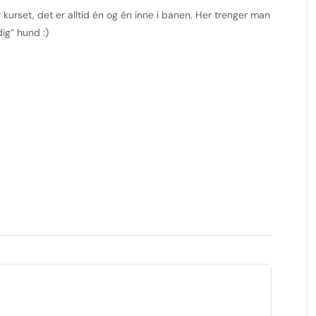
urset, det er alltid én og én inne i banen. Her trenger man
dig” hund :)