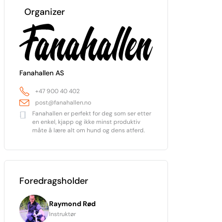
Organizer
Fanahallen AS
+47 900 40 402
post@fanahallen.no
Fanahallen er perfekt for deg som ser etter
en enkel, kjapp og ikke minst produktiv
måte å lære alt om hund og dens atferd.
Foredragsholder
Raymond Rød
Instruktør