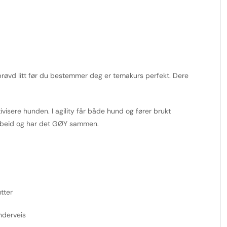
å prøvd litt før du bestemmer deg er temakurs perfekt. Dere
ktivisere hunden. I agility får både hund og fører brukt
rbeid og har det GØY sammen.
tter
underveis