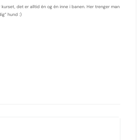
urset, det er alltid én og én inne i banen. Her trenger man
dig” hund :)