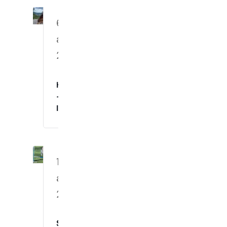
6.
august
2026
Hverdagslydighet
–
Innetrening
10.
august
2026
Spennende