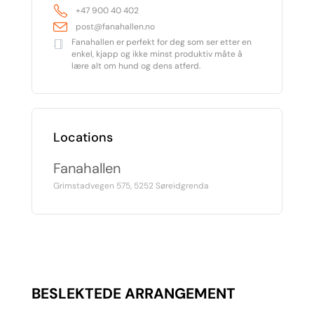
+47 900 40 402
post@fanahallen.no
Fanahallen er perfekt for deg som ser etter en
enkel, kjapp og ikke minst produktiv måte å
lære alt om hund og dens atferd.
Locations
Fanahallen
Grimstadvegen 575, 5252 Søreidgrenda
BESLEKTEDE ARRANGEMENT