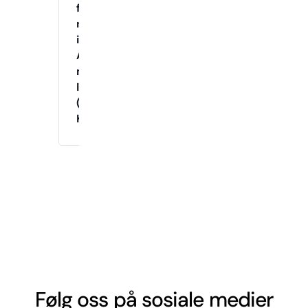
for
nybegynnere
i
Agility
med
Instruktør
(Tirsdag
Kveld)
Følg oss på sosiale medier