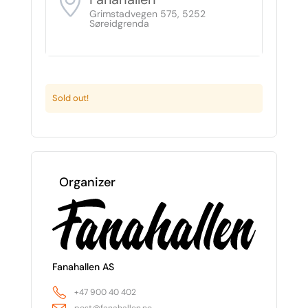
Grimstadvegen 575, 5252
Søreidgrenda
Sold out!
Organizer
Fanahallen AS
+47 900 40 402
post@fanahallen.no