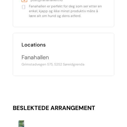
Fanahallen er perfekt for deg som ser etter en
enkel, kjapp og ikke minst produktiv måte å
lære alt om hund og dens atferd.
Locations
Fanahallen
Grimstadvegen 575, 5252 Søreidgrenda
BESLEKTEDE ARRANGEMENT