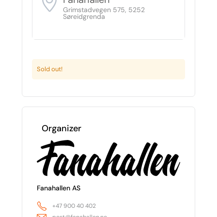
Grimstadvegen 575, 5252
Søreidgrenda
Sold out!
Organizer
Fanahallen AS
+47 900 40 402
post@fanahallen.no