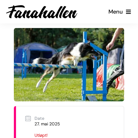
Skip
Menu
to
content
Tjenester
Arrangementer
Kalender
Kontakt oss
Min Side
Date
27. mai 2025
Utløpt!