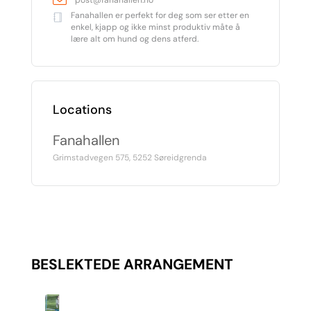
Fanahallen er perfekt for deg som ser etter en
enkel, kjapp og ikke minst produktiv måte å
lære alt om hund og dens atferd.
Locations
Fanahallen
Grimstadvegen 575, 5252 Søreidgrenda
BESLEKTEDE ARRANGEMENT