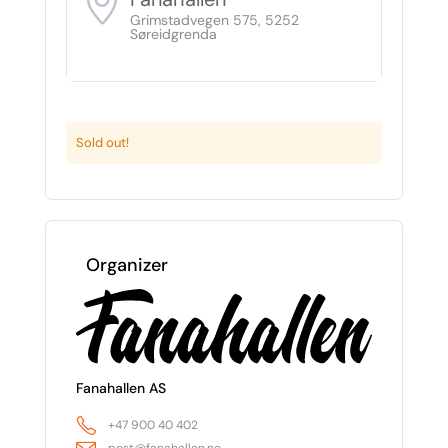
Grimstadvegen 575, 5252
Søreidgrenda
Sold out!
Organizer
Fanahallen AS
+47 900 40 402
post@fanahallen.no