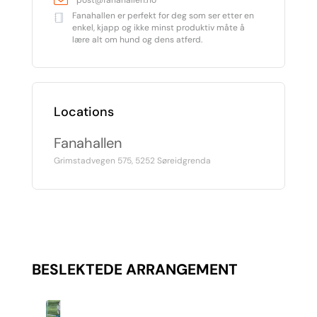
Fanahallen er perfekt for deg som ser etter en
enkel, kjapp og ikke minst produktiv måte å
lære alt om hund og dens atferd.
Locations
Fanahallen
Grimstadvegen 575, 5252 Søreidgrenda
BESLEKTEDE ARRANGEMENT