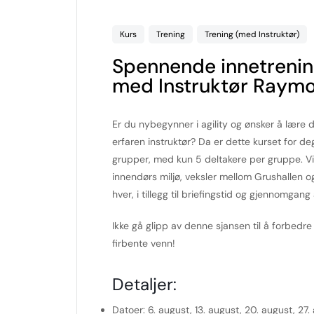
Kurs
Trening
Trening (med Instruktør)
Spennende innetrening
med Instruktør Raymo
Er du nybegynner i agility og ønsker å lære
erfaren instruktør? Da er dette kurset for d
grupper, med kun 5 deltakere per gruppe. Vi g
innendørs miljø, veksler mellom Grushallen o
hver, i tillegg til briefingstid og gjennomgan
Ikke gå glipp av denne sjansen til å forbedr
firbente venn!
Detaljer:
Datoer:
6. august, 13. august, 20. august, 27