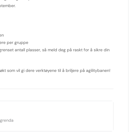
eptember.
en
ere per gruppe
renset antall plasser, så meld deg på raskt for å sikre din
t som vil gi dere verktøyene til å briljere på agilitybanen!
dgrenda