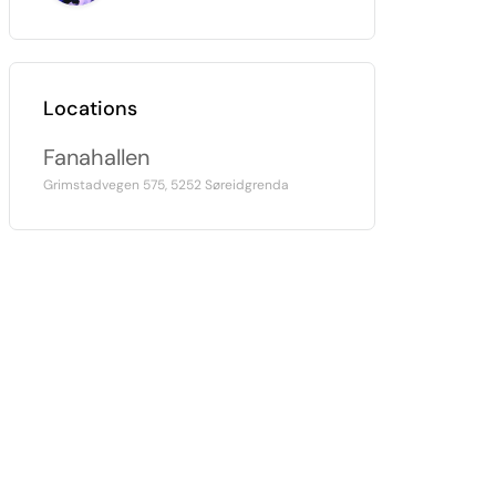
Locations
Fanahallen
Grimstadvegen 575, 5252 Søreidgrenda