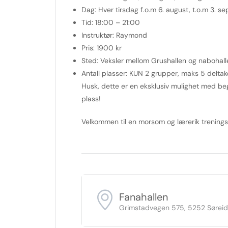
Dag:
Hver tirsdag f.o.m 6. august, t.o.m 3. s
Tid:
18:00 – 21:00
Instruktør:
Raymond
Pris:
1900 kr
Sted:
Veksler mellom Grushallen og nabohall
Antall plasser:
KUN 2 grupper, maks 5 deltak
Husk, dette er en eksklusiv mulighet med beg
plass!
Velkommen til en morsom og lærerik treningsøk
Fanahallen
Grimstadvegen 575, 5252 Sørei