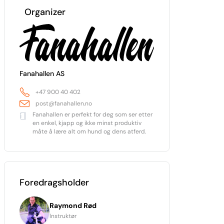
Organizer
Fanahallen AS
+47 900 40 402
post@fanahallen.no
Fanahallen er perfekt for deg som ser etter
en enkel, kjapp og ikke minst produktiv
måte å lære alt om hund og dens atferd.
Foredragsholder
Raymond Rød
Instruktør