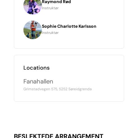
Raymond Rød
Instruktør
Sophie Charlotte Karlsson
Instruktør
Locations
Fanahallen
Grimstadvegen 575, 5252 Søreidgrenda
BESLEKTEDE ARRANGEMENT