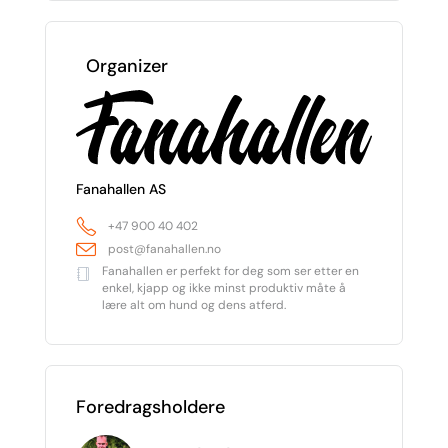
Organizer
Fanahallen AS
+47 900 40 402
post@fanahallen.no
Fanahallen er perfekt for deg som ser etter en
enkel, kjapp og ikke minst produktiv måte å
lære alt om hund og dens atferd.
Foredragsholdere