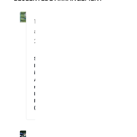
10.
august
2026
Spennende
Innetrening
i
Agility
med
Instruktør
Raymond
(Mandager)