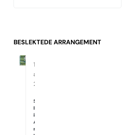
BESLEKTEDE ARRANGEMENT
10.
august
2026
Spennende
Innetrening
i
Agility
med