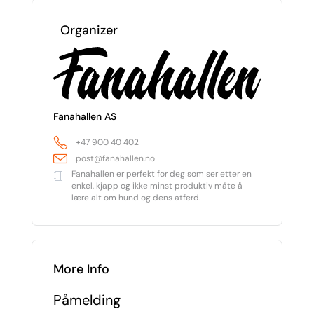
Organizer
Fanahallen AS
+47 900 40 402
post@fanahallen.no
Fanahallen er perfekt for deg som ser etter en
enkel, kjapp og ikke minst produktiv måte å
lære alt om hund og dens atferd.
More Info
Påmelding