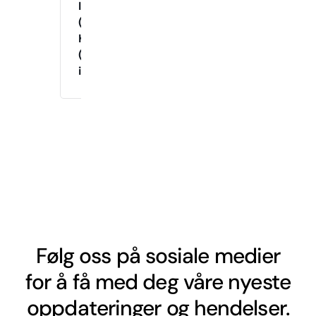
Instruktør
(Tirsdag
Kveld)
(Drop-
in)
Følg oss på sosiale medier
for å få med deg våre nyeste
oppdateringer og hendelser.