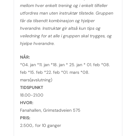
mellom hver enkelt trening og i enkelt tilfeller
utfordres man uten instruktør tilstede. Gruppen
får da tilsendt kombinasjon og hjelper
hverandre. Instruktør gir altså kun tips og
veiledning for at alle i gruppen skal trygges, og
hjelpe hverandre.
NÅR:
*04. jan *11. jan *18. jan * 25. jan * 01. feb *08.
feb *15. feb *22. feb *01. mars *08.
mars(avslutning)
TIDSPUNKT
18.00-21.00
HVOR:
Fanahallen, Grimstadveien 575
PRIS:
2.500,. for 10 ganger