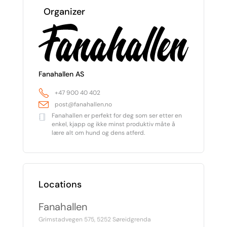
Organizer
Fanahallen AS
+47 900 40 402
post@fanahallen.no
Fanahallen er perfekt for deg som ser etter en
enkel, kjapp og ikke minst produktiv måte å
lære alt om hund og dens atferd.
Locations
Fanahallen
Grimstadvegen 575, 5252 Søreidgrenda