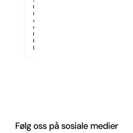
Innetrening
i
Agility
med
Instruktør
Raymond
(Onsdager)
Følg oss på sosiale medier