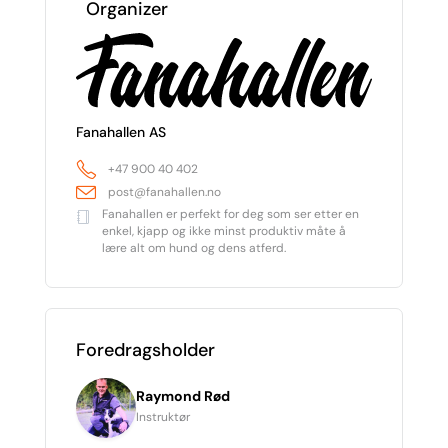
Organizer
Fanahallen AS
+47 900 40 402
post@fanahallen.no
Fanahallen er perfekt for deg som ser etter en
enkel, kjapp og ikke minst produktiv måte å
lære alt om hund og dens atferd.
Foredragsholder
Raymond Rød
Instruktør