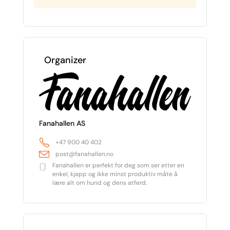
Organizer
Fanahallen AS
+47 900 40 402
post@fanahallen.no
Fanahallen er perfekt for deg som ser etter en
enkel, kjapp og ikke minst produktiv måte å
lære alt om hund og dens atferd.