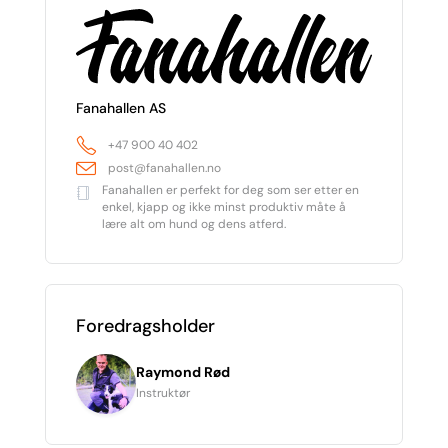
Fanahallen AS
+47 900 40 402
post@fanahallen.no
Fanahallen er perfekt for deg som ser etter en
enkel, kjapp og ikke minst produktiv måte å
lære alt om hund og dens atferd.
Foredragsholder
Raymond Rød
Instruktør