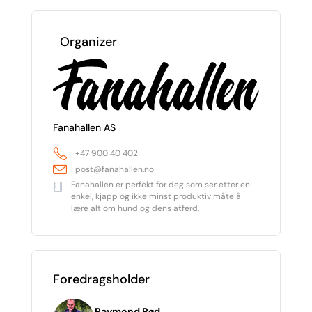
Organizer
Fanahallen AS
+47 900 40 402
post@fanahallen.no
Fanahallen er perfekt for deg som ser etter en
enkel, kjapp og ikke minst produktiv måte å
lære alt om hund og dens atferd.
Foredragsholder
Raymond Rød