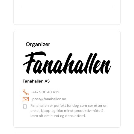
Organizer
Fanahallen AS
+47 900 40 402
post@fanahallen.no
Fanahallen er perfekt for deg som ser etter en
enkel, kjapp og ikke minst produktiv måte å
lære alt om hund og dens atferd.