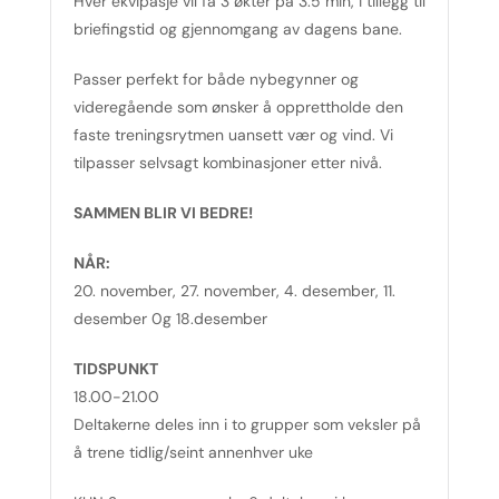
Hver ekvipasje vil få 3 økter på 3.5 min, i tillegg til
briefingstid og gjennomgang av dagens bane.
Passer perfekt for både nybegynner og
videregående som ønsker å opprettholde den
faste treningsrytmen uansett vær og vind. Vi
tilpasser selvsagt kombinasjoner etter nivå.
SAMMEN BLIR VI BEDRE!
NÅR:
20. november, 27. november, 4. desember, 11.
desember 0g 18.desember
TIDSPUNKT
18.00-21.00
Deltakerne deles inn i to grupper som veksler på
å trene tidlig/seint annenhver uke