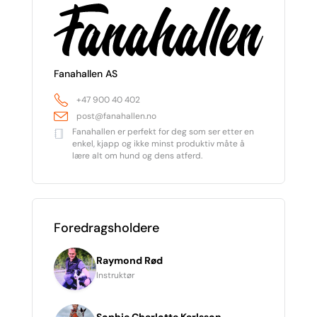
Fanahallen AS
+47 900 40 402
post@fanahallen.no
Fanahallen er perfekt for deg som ser etter en
enkel, kjapp og ikke minst produktiv måte å
lære alt om hund og dens atferd.
Foredragsholdere
Raymond Rød
Instruktør