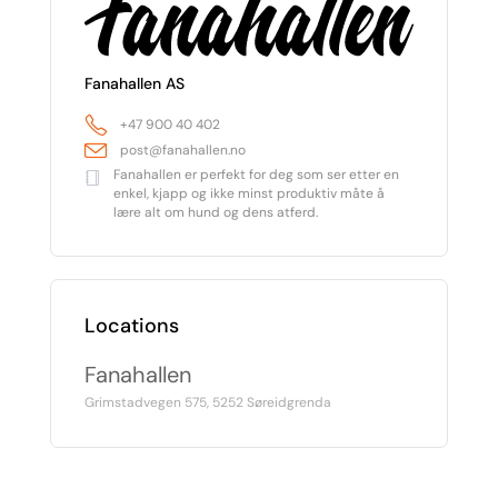
Fanahallen AS
+47 900 40 402
post@fanahallen.no
Fanahallen er perfekt for deg som ser etter en
enkel, kjapp og ikke minst produktiv måte å
lære alt om hund og dens atferd.
Locations
Fanahallen
Grimstadvegen 575, 5252 Søreidgrenda