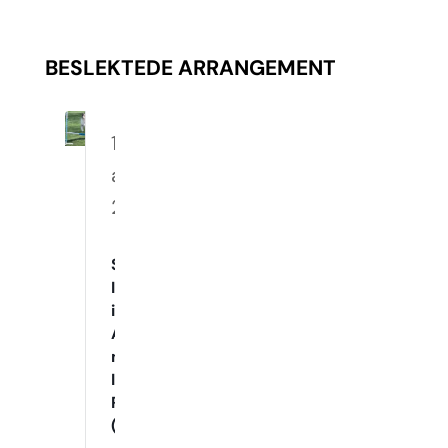
BESLEKTEDE ARRANGEMENT
10.
august
2026
Spennende
Innetrening
i
Agility
med
Instruktør
Raymond
(Mandager)