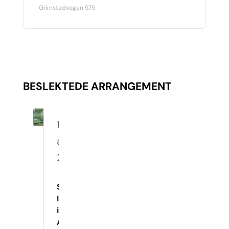
Grimstadvegen 575
BESLEKTEDE ARRANGEMENT
10.
august
2026
Spennende
Innetrening
i
Agility