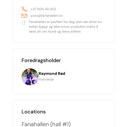
+47 900 40 402
post@fanahallen.no
Fanahallen er perfekt for deg som ser etter en
enkel, kjapp og ikke minst produktiv måte å
lære alt om hund og dens atferd.
Foredragsholder
Raymond Rød
Instruktør
Locations
Fanahallen (hall #1)