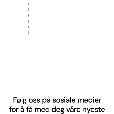
med
Instruktør
(Tirsdag
Kveld)
(Drop-
in)
Følg oss på sosiale medier
for å få med deg våre nyeste