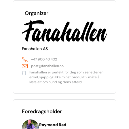
Organizer
Fanahallen AS
+47 900 40 402
post@fanahallen.no
Fanahallen er perfekt for deg som ser etter en
enkel, kjapp og ikke minst produktiv måte å
lære alt om hund og dens atferd.
Foredragsholder
Raymond Rød