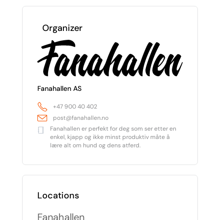
Organizer
Fanahallen AS
+47 900 40 402
post@fanahallen.no
Fanahallen er perfekt for deg som ser etter en
enkel, kjapp og ikke minst produktiv måte å
lære alt om hund og dens atferd.
Locations
Fanahallen