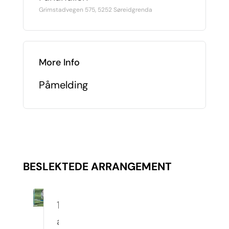
Grimstadvegen 575, 5252 Søreidgrenda
More Info
Påmelding
BESLEKTEDE ARRANGEMENT
10.
august