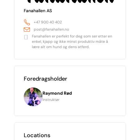
Fanahallen AS
+47 900 40 402
post@fanahallen.no
Fanahallen er perfekt for deg som ser etter en
enkel, kjapp og ikke minst produktiv måte å
lære alt om hund og dens atferd.
Foredragsholder
Raymond Rød
Instruktør
Locations