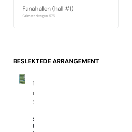
Fanahallen (hall #1)
Grimstadvegen 575
BESLEKTEDE ARRANGEMENT
10.
august
2026
Spennende
Innetrening