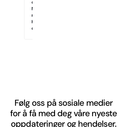
og
Moro
med
Hunden
din!
Følg oss på sosiale medier
for å få med deg våre nyeste
oppdateringer og hendelser.