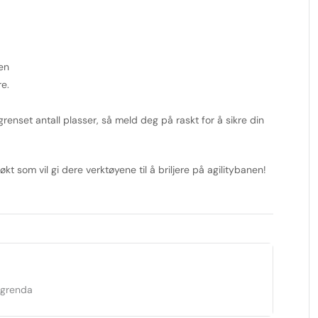
en
e.
renset antall plasser, så meld deg på raskt for å sikre din
t som vil gi dere verktøyene til å briljere på agilitybanen!
dgrenda