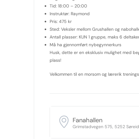
Tid:
18:00 – 20:00
Instruktør:
Raymond
Pris:
475 kr
Sted:
Veksler mellom Grushallen og nabohall
Antall plasser:
KUN 1 gruppe, maks 6 deltaker
Må ha gjennomført nybegynnerkurs
Husk, dette er en eksklusiv mulighet med beg
plass!
Velkommen til en morsom og lærerik treningsøk
Fanahallen
Grimstadvegen 575, 5252 Sørei