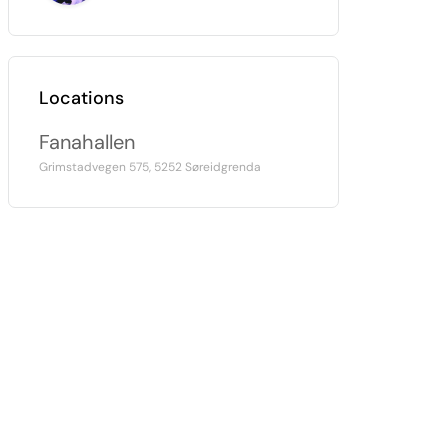
Locations
Fanahallen
Grimstadvegen 575, 5252 Søreidgrenda