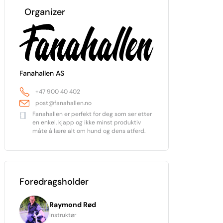
Organizer
Fanahallen AS
+47 900 40 402
post@fanahallen.no
Fanahallen er perfekt for deg som ser etter
en enkel, kjapp og ikke minst produktiv
måte å lære alt om hund og dens atferd.
Foredragsholder
Raymond Rød
Instruktør