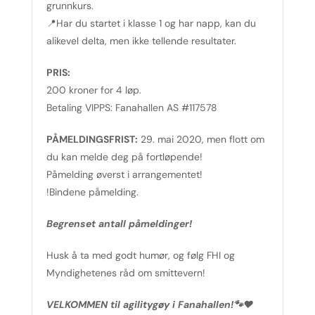
grunnkurs.
📍Har du startet i klasse 1 og har napp, kan du
alikevel delta, men ikke tellende resultater.
PRIS:
200 kroner for 4 løp.
Betaling VIPPS: Fanahallen AS #117578
PÅMELDINGSFRIST:
29. mai 2020, men flott om
du kan melde deg på fortløpende!
Påmelding øverst i arrangementet!
!Bindene påmelding.
Begrenset antall påmeldinger!
Husk å ta med godt humør, og følg FHI og
Myndighetenes råd om smittevern!
VELKOMMEN til agilitygøy i Fanahallen!🐾❤️