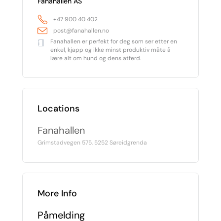
Fanahallen AS
+47 900 40 402
post@fanahallen.no
Fanahallen er perfekt for deg som ser etter en
enkel, kjapp og ikke minst produktiv måte å
lære alt om hund og dens atferd.
Locations
Fanahallen
Grimstadvegen 575, 5252 Søreidgrenda
More Info
Påmelding