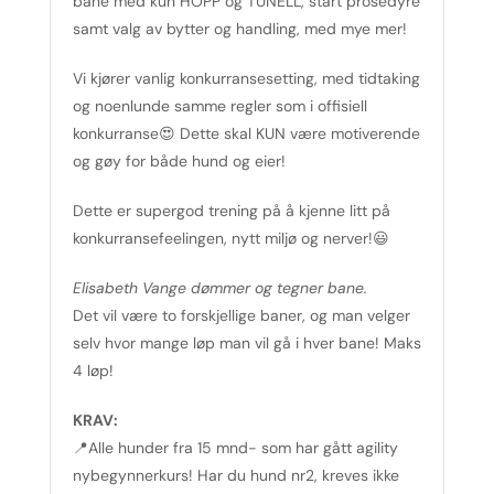
bane med kun HOPP og TUNELL, start prosedyre
samt valg av bytter og handling, med mye mer!
Vi kjører vanlig konkurransesetting, med tidtaking
og noenlunde samme regler som i offisiell
konkurranse😍 Dette skal KUN være motiverende
og gøy for både hund og eier!
Dette er supergod trening på å kjenne litt på
konkurransefeelingen, nytt miljø og nerver!😃
Elisabeth Vange dømmer og tegner bane.
Det vil være to forskjellige baner, og man velger
selv hvor mange løp man vil gå i hver bane! Maks
4 løp!
KRAV:
📍Alle hunder fra 15 mnd- som har gått agility
nybegynnerkurs! Har du hund nr2, kreves ikke