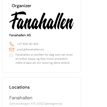
Organizer
Fanahallen AS
+47 900 40 402
post@fanahallen.no
Fanahallen er perfekt for deg som ser etter
en enkel, kjapp og ikke minst produktiv
måte å lære alt om hund og dens atferd.
Locations
Fanahallen
Grimstadvegen 575, 5252 Søreidgrenda